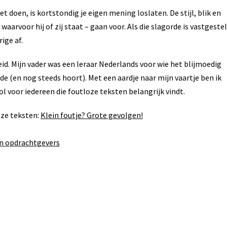
t doen, is kortstondig je eigen mening loslaten. De stijl, blik en
waarvoor hij of zij staat – gaan voor. Als die slagorde is vastgestel
ige af.
id. Mijn vader was een leraar Nederlands voor wie het blijmoedig
e (en nog steeds hoort). Met een aardje naar mijn vaartje ben ik
l voor iedereen die foutloze teksten belangrijk vindt.
oze teksten:
Klein foutje? Grote gevolgen!
n opdrachtgevers