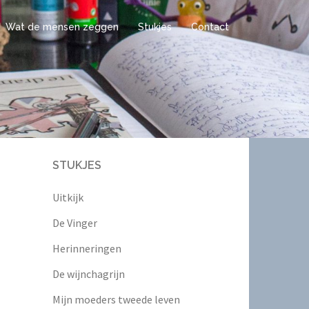
Wat de mensen zeggen
Stukjes
Contact
STUKJES
Uitkijk
De Vinger
Herinneringen
De wijnchagrijn
Mijn moeders tweede leven